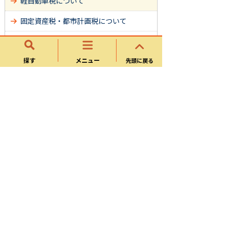
軽自動車税について
固定資産税・都市計画税について
市税に関する証明について
探す
メニュー
市税の納付に関すること
先頭に戻る
ふるさと納税（ふるさと応援寄附金）
サイトマップ
可児市ホームページについて
ウェブアクセシビリティ方針
個人情報の取り扱い
可児市役所
〒509-0292 岐阜県可児市広見一丁目1番地 電