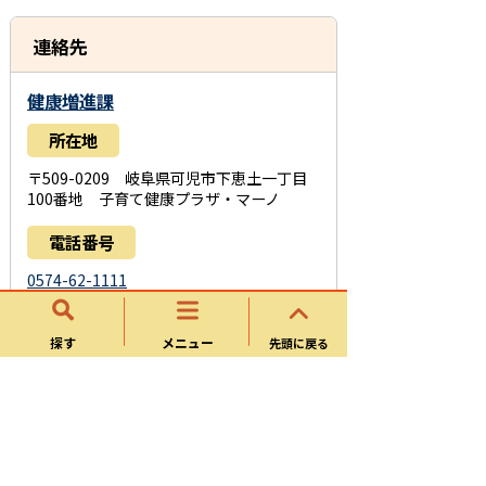
連絡先
健康増進課
所在地
〒509-0209 岐阜県可児市下恵土一丁目
100番地 子育て健康プラザ・マーノ
電話番号
0574-62-1111
お問い合わせフォーム
探す
メニュー
先頭に戻る
このページに関するアンケート
このページの情報は役に立ちましたか？