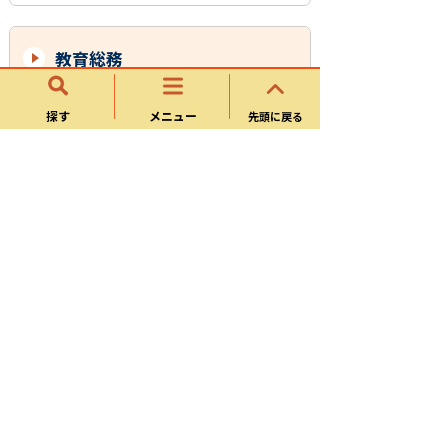
教育総務
可児市学校施設個別施設計画
探す
メニュー
先頭に戻る
可児市学校施設耐震診断結果
可児市公立学校等施設整備計画
教育委員会後援等申請書及び報告書
教育総務課の紹介
教育委員会
教育委員会会議
教育総務