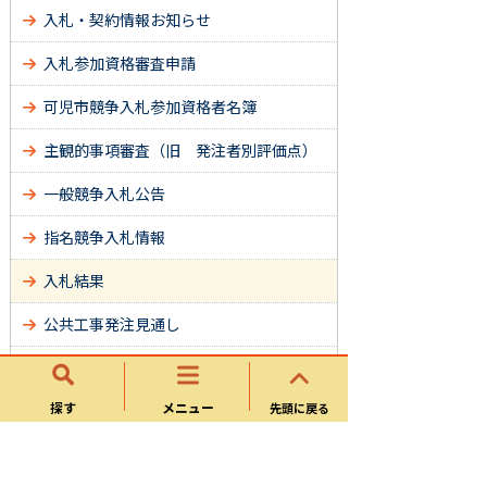
入札・契約情報お知らせ
入札参加資格審査申請
可児市競争入札参加資格者名簿
主観的事項審査（旧 発注者別評価点）
一般競争入札公告
指名競争入札情報
入札結果
公共工事発注見通し
随意契約
探す
メニュー
先頭に戻る
電子入札
電子契約