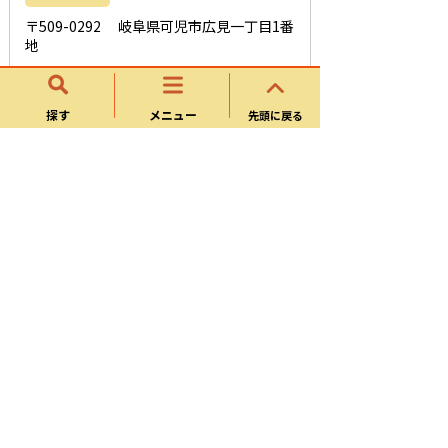
〒509-0292 岐阜県可児市広見一丁目1番
地
電話番号
探す
メニュー
先頭に戻る
0574-62-1111
お問い合わせフォーム
このページに関するアンケート
このページの情報は役に立ちましたか？
役に立
どちらともい
役にたたな
った
えない
かった
このページは見つけやすかったですか？
役にた
どちらともい
役にたたな
った
えない
かった