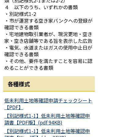
類（別記様式2-1または2-2）
４ 以下のうち、いずれかの書類
・別記様式1-2
・市が運営する空き家バンクへの登録が
確認できる書類
・宅地建物取引業者が、現況更地・空き
家・空き店舗等である旨を表示した広告
・電気、水道またはガスの使用中止日が
確認できる書類
・その他、要件を満たすことを容易に認
めることができる書類
各種様式
低未利用土地等確認申請チェックシート
【PDF】
【別記様式1-1】低未利用土地等確認申
請書【PDF版】(pdf 94KB)
【別記様式1-1】低未利用土地等確認申