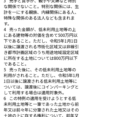
3 売手と買手が、親子や夫婦など特別
な関係でないこと。特別な関係には、生
計を一にする親族、内縁関係にある人、
特殊な関係のある法人なども含まれま
す。
4 売った金額が、低未利用土地等の上
にある建物等の対価を含めて500万円以
下であること。ただし、令和5年1月1日
以後に譲渡される市街化区域又は非線引
き都市計画区域のうち用途地域設定区域
に所在する土地については800万円以下
であること。
5 売った後に、その低未利用土地等の
利用がされること。ただし、令和5年1月
1日以後に譲渡される低未利用土地等に
ついては、譲渡後にコインパーキングと
して利用する場合は適用対象外。
6 この特例の適用を受けようとする低
未利用土地等と一筆であった土地から前
年又は前々年に分筆された土地又はその
土地の上に存する権利について、前年又