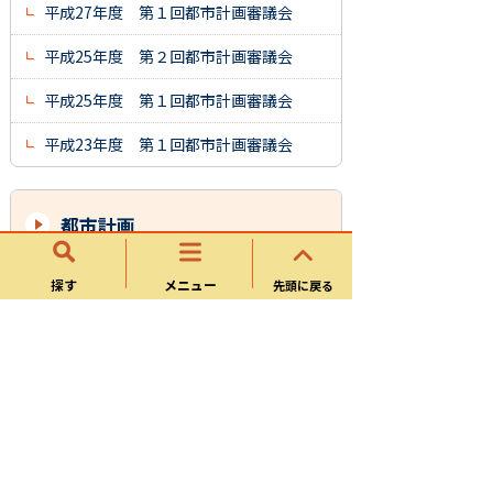
平成27年度 第１回都市計画審議会
平成25年度 第２回都市計画審議会
平成25年度 第１回都市計画審議会
平成23年度 第１回都市計画審議会
都市計画
用途地域等を県域統合型GISに公開しまし
探す
メニュー
先頭に戻る
た
都市計画概要
都市計画道路
特定用途制限地域
都市計画公園・緑地