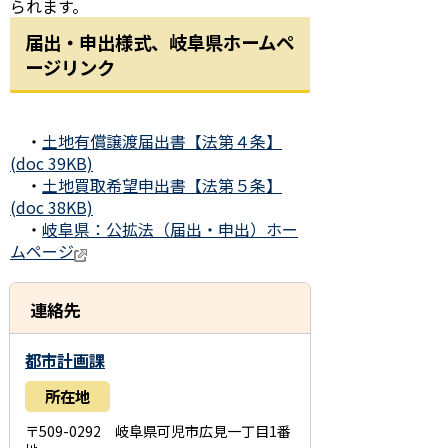
られます。
届出・申出様式、岐阜県ホームペ
ージリンク
・
土地有償譲渡届出書【法第４条】
(doc 39KB)
・
土地買取希望申出書【法第５条】
(doc 38KB)
・
岐阜県：公拡法（届出・申出）ホー
ムページ
連絡先
都市計画課
所在地
〒509-0292 岐阜県可児市広見一丁目1番