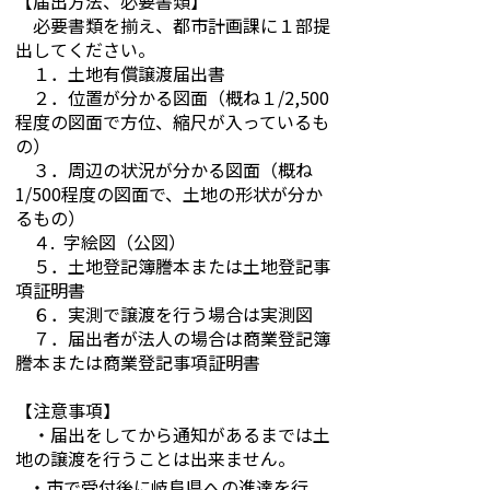
【届出方法、必要書類】
必要書類を揃え、都市計画課に１部提
出してください。
１．土地有償譲渡届出書
２．位置が分かる図面（概ね１/2,500
程度の図面で方位、縮尺が入っているも
の）
３．周辺の状況が分かる図面（概ね
1/500程度の図面で、土地の形状が分か
るもの）
４. 字絵図（公図）
５．土地登記簿謄本または土地登記事
項証明書
６．実測で譲渡を行う場合は実測図
７．届出者が法人の場合は商業登記簿
謄本または商業登記事項証明書
【注意事項】
・届出をしてから通知があるまでは土
地の譲渡を行うことは出来ません。
・市で受付後に岐阜県への進達を行