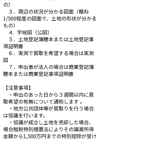
の）
３．周辺の状況が分かる図面（概ね
1/500程度の図面で、土地の形状が分かる
もの）
４. 字絵図（公図）
５．土地登記簿謄本または土地登記事
項証明書
６．実測で買取を希望する場合は実測
図
７．申出者が法人の場合は商業登記簿
謄本または商業登記事項証明書
【注意事項】
・申出のあった日から３週間以内に買
取希望の有無について通知します 。
・地方公共団体等が買取りを行う場合
は協議を行います。
・協議が成立し土地を売却した場合、
場合租税特別措置法によりその譲渡所得
金額から1,500万円までの特別控除が受け