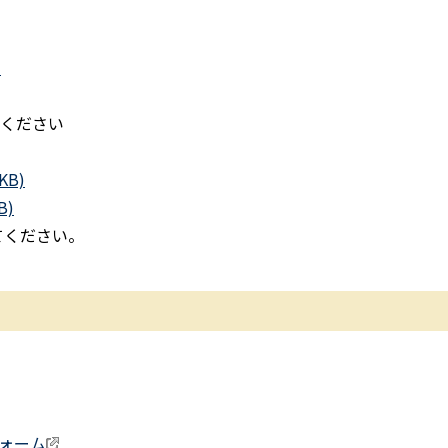
)
ください
B)
B)
てください。
ォーム