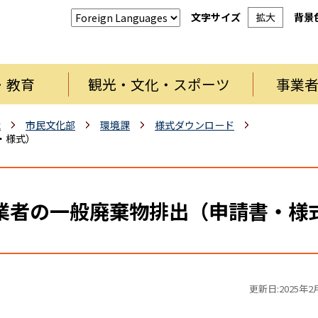
文字サイズ
拡大
背景
・教育
観光・文化・スポーツ
事業
織
市民文化部
環境課
様式ダウンロード
・様式）
業者の一般廃棄物排出（申請書・様
更新日:2025年2