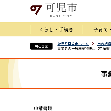
くらし・手続き
子育て
岐阜県可児市ホーム
市の組
現在位置
事業者の一般廃棄物排出（申請書
事
申請書類