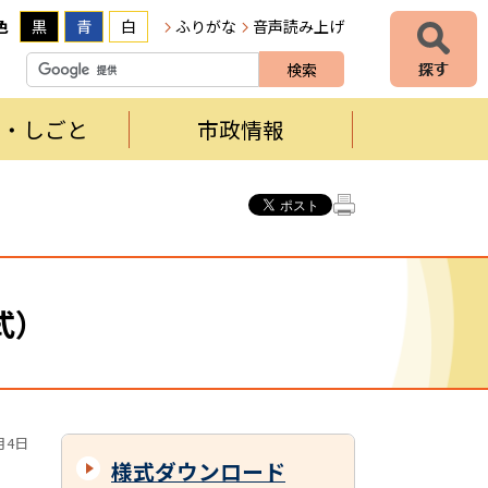
色
黒
青
白
ふりがな
音声読み上げ
者・しごと
市政情報
式）
月4日
様式ダウンロード