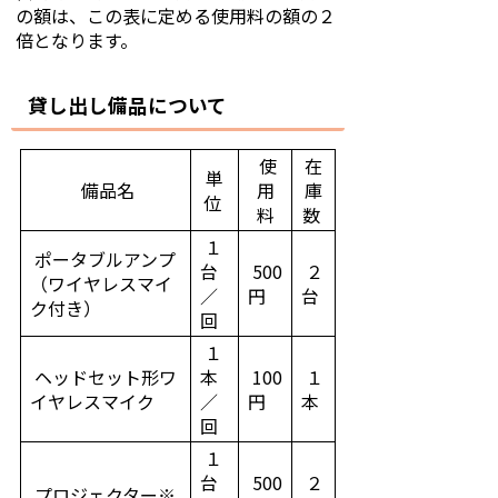
の額は、この表に定める使用料の額の２
倍となります。
貸し出し備品について
使
在
単
備品名
用
庫
位
料
数
１
ポータブルアンプ
台
500
２
（ワイヤレスマイ
／
円
台
ク付き）
回
１
ヘッドセット形ワ
本
100
１
イヤレスマイク
／
円
本
回
１
台
500
２
プロジェクター※