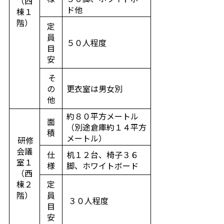
（西
ド他
棟１
階）
定
員
５０人程度
目
安
そ
の
更衣室は男女別
他
約８０平方メートル
面
（別途倉庫約１４平方
積
メートル）
研修
会議
仕
机１２台、椅子３６
室１
様
脚、ホワイトボード
（西
棟２
定
階）
員
３０人程度
目
安