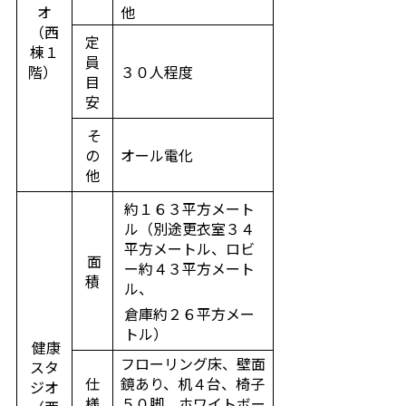
オ
他
（西
定
棟１
員
階）
３０人程度
目
安
そ
の
オール電化
他
約１６３平方メート
ル（別途更衣室３４
平方メートル、ロビ
面
ー約４３平方メート
積
ル、
倉庫約２６平方メー
トル）
健康
フローリング床、壁面
スタ
仕
鏡あり、机４台、椅子
ジオ
様
５０脚、ホワイトボー