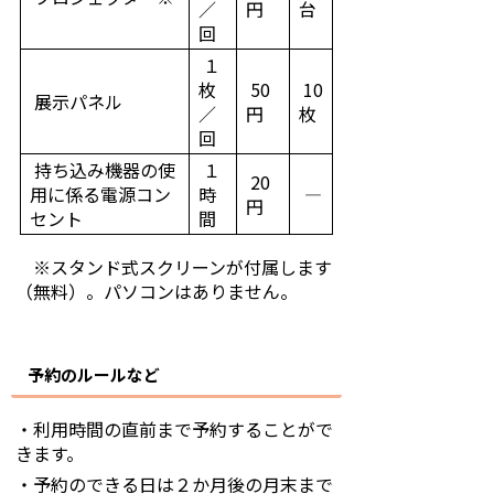
／
円
台
回
１
枚
50
10
展示パネル
／
円
枚
回
持ち込み機器の使
１
20
用に係る電源コン
時
―
円
セント
間
※スタンド式スクリーンが付属します
（無料）。パソコンはありません。
予約のルールなど
・利用時間の直前まで予約することがで
きます。
・予約のできる日は２か月後の月末まで