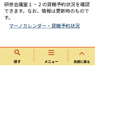
研修会議室１・２の貸館予約状況を確認
できます。なお、情報は更新時のもので
す。
マーノカレンダー・貸館予約状況
連絡先
探す
メニュー
先頭に戻る
子育て支援課
所在地
〒509-0209 岐阜県可児市下恵土一丁目
100番地 子育て健康プラザ・マーノ
電話番号
0574-62-1111