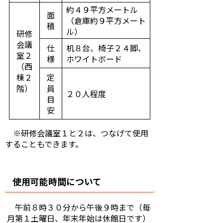
約４９平方メートル
面
（倉庫約９平方メート
積
ル）
研修
会議
仕
机８台、椅子２４脚、
室２
様
ホワイトボード
（西
棟２
定
階）
員
２０人程度
目
安
※研修会議室１と２は、つなげて使用
することもできます。
使用可能時間について
午前８時３０分から午後９時まで（毎
月第１土曜日、年末年始は休館日です）