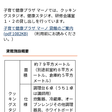
子育て健康プラザ マーノでは、クッキン
グスタジオ、健康スタジオ、研修会議室
１・２の貸し出しを行っています。
子育て健康プラザ マーノ 貸館のご案内
(pdf 1082KB)
（利用前にお読みくださ
い。）
貸館施設概要
約７９平方メートル
面
（別途前室約８平方メ
積
ートル、倉庫約５平方
メートル）
調理台６卓（うち１卓
クッ
は講師用）
キン
仕
炊飯器、冷蔵庫、オー
グス
様
ブンレンジその他調理
タジ
器具、ホワイトボード