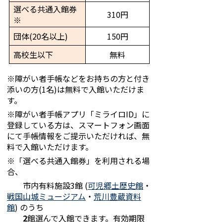
選べる共通入館券
310円
※
団体(20名以上)
150円
高校生以下
無料
※障がい者手帳などをお持ちの方と付き
添いの方(1名)は無料で入館いただけま
す。
※障がい者手帳アプリ「ミライロID」に
登録している方は、スマートフォン画面
にて手帳情報をご提示いただければ、無
料で入館いただけます。
※「選べる共通入館券」を利用される場
合、
市内有料施設3館 (
可児郷土歴史館
・
戦国山城ミュージアム
・
荒川豊蔵資料
館
) のうち
2
館選んで入館できます。有効期限