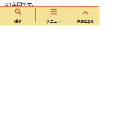
は1年間です。
また、
川合考古資料館
は無料でご覧
いただけます。
探す
メニュー
先頭に戻る
連絡先
歴史資産課
所在地
〒509-0292 岐阜県可児市広見一丁目1番
地
電話番号
0574-62-1111
お問い合わせフォーム