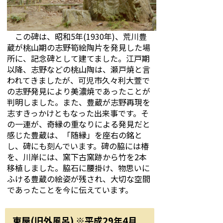
この碑は、昭和5年(1930年)、荒川豊
蔵が桃山期の志野筍絵陶片を発見した場
所に、記念碑として建てました。江戸期
以降、志野などの桃山陶は、瀬戸焼と言
われてきましたが、可児市久々利大萱で
の志野発見により美濃焼であったことが
判明しました。また、豊蔵が志野再現を
志すきっかけともなった出来事です。そ
の一連が、奇縁の重なりによる発見だと
感じた豊蔵は、「随縁」を座右の銘と
し、碑にも刻んでいます。碑の脇には椿
を、川岸には、窯下古窯跡から竹を2本
移植しました。脇石に腰掛け、物思いに
ふける豊蔵の絵姿が残され、大切な空間
であったことを今に伝えています。
東屋(旧外風呂) ※平成29年4月