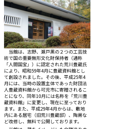
当館は、志野、瀬戸黒の２つの工芸技
術で国の重要無形文化財保持者（通称
「人間国宝」）に認定された荒川豊蔵氏
により、昭和59年4月に豊蔵資料館とし
て創設されました。その後、平成25年4
月には、当時の設置主体であった財団法
人豊蔵資料館から可児市に寄贈されるこ
とになり、同年10月には名称を「荒川豊
蔵資料館」に変更し、現在に至っており
ます。また、平成29年4月からは、敷地
内にある居宅（旧荒川豊蔵邸）、陶房な
ど改修し、無料で公開しております。