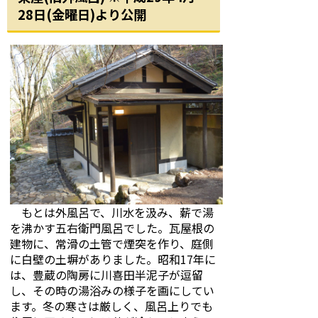
28日(金曜日)より公開
もとは外風呂で、川水を汲み、薪で湯
を沸かす五右衛門風呂でした。瓦屋根の
建物に、常滑の土管で煙突を作り、庭側
に白壁の土塀がありました。昭和17年に
は、豊蔵の陶房に川喜田半泥子が逗留
し、その時の湯浴みの様子を画にしてい
ます。冬の寒さは厳しく、風呂上りでも