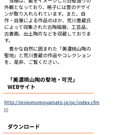
当館は、蔵をイメージした白壁造りの
外観となっており、格子には萱のデザイ
ンが取り入れられています。また、自
作・自筆による作品のほか、荒川豊蔵氏
によって収集された古陶磁器、工芸品、
古書画、出土陶片などを収蔵しておりま
す。
豊かな自然に囲まれた「美濃桃山陶の
聖地」と荒川豊蔵の作品やコレクション
を、是非、ご覧ください。
「美濃桃山陶の聖地・可児」
WEBサイト
http://minomomoyamato.jp/pc/index.cfm
ダウンロード