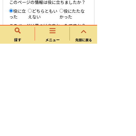
このページの情報は役に立ちましたか？
役に立
どちらともい
役にたたな
った
えない
かった
このページは見つけやすかったですか？
役にた
どちらともい
役にたたな
探す
メニュー
った
えない
かった
先頭に戻る
戦国山城ミュージアム
お知らせ
ご利用案内
交通アクセス