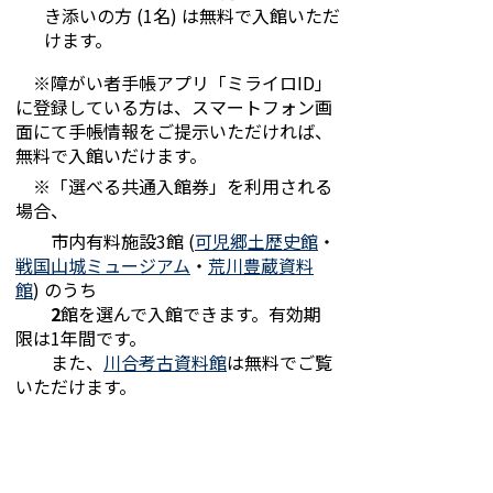
き添いの方 (1名) は無料で入館いただ
けます。
※障がい者手帳アプリ「ミライロID」
に登録している方は、スマートフォン画
面にて手帳情報をご提示いただければ、
無料で入館いだけます。
※「選べる共通入館券」を利用される
場合、
市内有料施設3館 (
可児郷土歴史館
・
戦国山城ミュージアム
・
荒川豊蔵資料
館
) のうち
2
館を選んで入館できます。有効期
限は1年間です。
また、
川合考古資料館
は無料でご覧
いただけます。