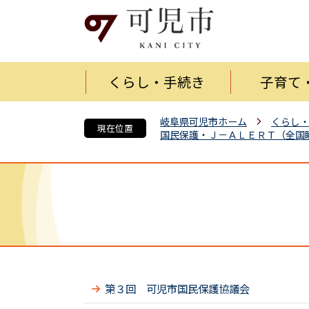
くらし・手続き
子育て
岐阜県可児市ホーム
くらし
現在位置
国民保護・Ｊ－ＡＬＥＲＴ（全国
第３回 可児市国民保護協議会