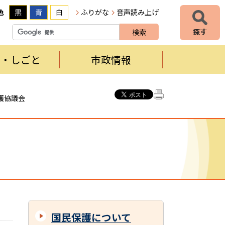
色
黒
青
白
ふりがな
音声読み上げ
者・しごと
市政情報
護協議会
国民保護について