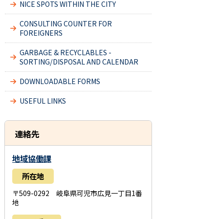
NICE SPOTS WITHIN THE CITY
CONSULTING COUNTER FOR
FOREIGNERS
GARBAGE & RECYCLABLES -
SORTING/DISPOSAL AND CALENDAR
DOWNLOADABLE FORMS
USEFUL LINKS
連絡先
地域協働課
所在地
〒509-0292 岐阜県可児市広見一丁目1番
地