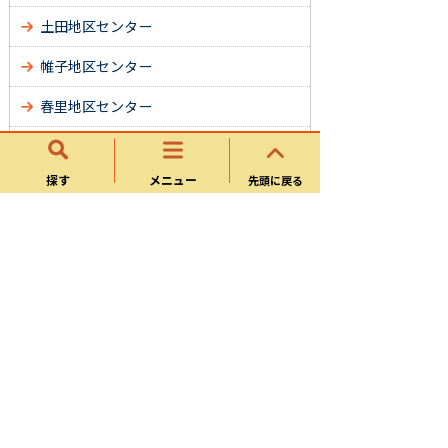
土田地区センター
帷子地区センター
春里地区センター
姫治地区センター
探す
メニュー
先頭に戻る
平牧地区センター
桜ケ丘地区センター
久々利地区センター
広見東地区センター
中恵土地区センター
広見地区センター
兼山地区センター