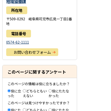
地域協働課
所在地
〒509-0292 岐阜県可児市広見一丁目1番
地
電話番号
0574-62-1111
お問い合わせフォーム
このページに関するアンケート
このページの情報は役に立ちましたか？
役に立
どちらともい
役にたたな
った
えない
かった
このページは見つけやすかったですか？
役にた
どちらともい
役にたたな