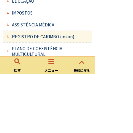
EDUCAÇÃO
IMPOSTOS
ASSISTÊNCIA MÉDICA
REGISTRO DE CARIMBO (inkan)
PLANO DE COEXISTÊNCIA
MULTICULTURAL
GUIA MULTILÍNGÜE DE INFORMAÇÕES
探す
メニュー
先頭に戻る
COTIDIANAS
A CIDADE DE KANI (SÍNTESE)
PONTOS TURÍSTICOS DA CIDADE
GUICHÊ DE CONSULTAS PARA
ESTRANGEIROS
COMO SEPARAR O LIXO／MAT.
RECICLÁVEL E CALEND.