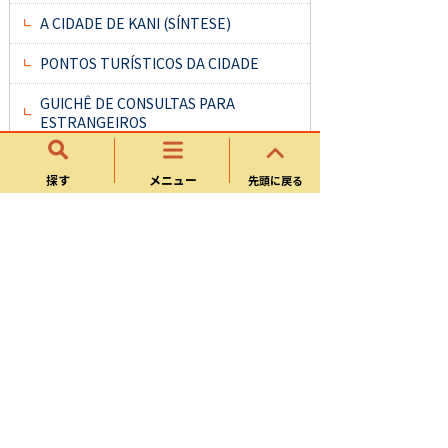
A CIDADE DE KANI (SÍNTESE)
PONTOS TURÍSTICOS DA CIDADE
GUICHÊ DE CONSULTAS PARA
ESTRANGEIROS
COMO SEPARAR O LIXO／MAT.
探す
メニュー
RECICLÁVEL E CALEND.
先頭に戻る
DOWNLOAD DE FORMULÁRIOS
LINKS ÚTEIS
外国語のページ
English（英語）
Português（ポルトガル語）