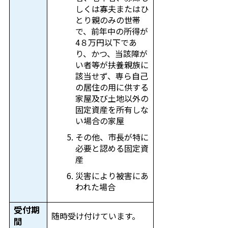
しくは寡夫またはひ
とり親のみの世帯
で、前年中の所得が
4８万円以下であ
り、かつ、当該障が
い者等が扶養親族に
該当せず、専ら自己
の居住の用に供する
家屋及び土地以外の
固定資産を所有しな
い場合の家屋
その他、市長が特に
必要と認める固定資
産
災害により被害にあ
われた場合
受付期
随時受け付けています。
間