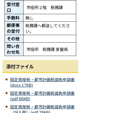
受付窓
市役所２階 税務課
口
手数料
無し
郵便等
税務課へ郵送してくださ
の受付
い。
その他
問い合
市役所 税務課 家屋係
わせ先
添付ファイル
固定資産税・都市計画税減免申請書
(docx 17KB)
固定資産税・都市計画税減免申請書
(pdf 80KB)
固定資産税・都市計画税減免申請書
（記入例）(pdf 78KB)