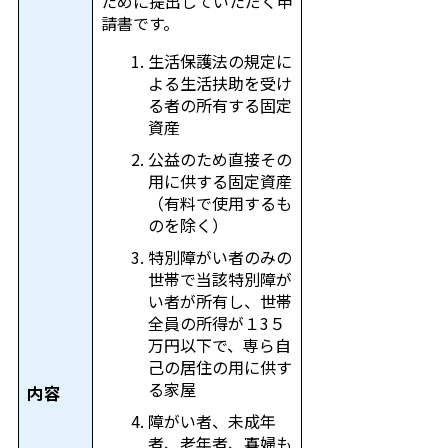
ために提出していただく申
請書です。
生活保護法の規定に
よる生活扶助を受け
る者の所有する固定
資産
公益のため直接その
用に供する固定資産
（有料で使用するも
のを除く）
特別障がい者のみの
世帯で当該特別障が
い者が所有し、世帯
全員の所得が１3５
万円以下で、専ら自
己の居住の用に供す
る家屋
内容
障がい者、未成年
者、老年者、寡婦も