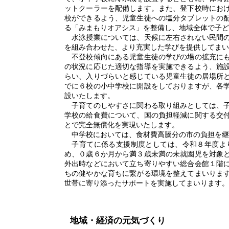
ットクーラーを配備します。また、登下校時にお
校ができるよう、児童生徒への塩分タブレットの
る「みまもりオアシス」を整備し、地域全体で子ど
水泳授業については、天候に左右されない民間の
を組み合わせた、より充実した学びを提供してまい
不登校傾向にある児童生徒の学びの場の拡充にも
の状況に応じた適切な指導を実施できるよう、施
らい、入りづらいと感じている児童生徒の居場所
でに６校の小中学校に開設をしておりますが、各
設いたします。
子育てのしやすさに関わる取り組みとしては、子
学校の給食費について、国の負担軽減に関する交
とで完全無償化を実現いたします。
中学校においては、食材費高騰分の市の負担を継
子育てに係る支援制度としては、令和８年度よ
め、０歳６か月から満３歳未満の未就園児を対象
外出時などにおいて立ち寄りやすい総合会館１階
ちの健やかな育ちに繋がる環境を整えてまいりま
世帯に寄り添ったサポートを実施してまいります。
地域・経済の元気づくり