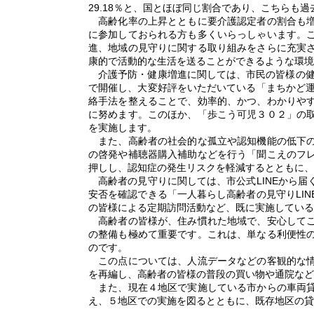
29.18％と、国とほぼ同じ割合であり、こちらも
高齢化率の上昇とともに要介護認定者の割合も増
に参加しておられる方も多くいらっしゃいます。
進、地域の見守りに関する取り組みをさらに充実
康的で活動的な生活を送ることができるような環境
介護予防・健康増進に関しては、市民の皆様の健康
で開催し、大変好評をいただいている「まちかど運
絡手法を整えることで、効率的、かつ、わかりや
に努めます。このほか、「歩こう可児３０２」の
を実施します。
また、高齢者の社会的な孤立や認知機能の低下の
の啓発や補聴器購入補助などを行う「聞こえのフ
押しし、認知症の発生リスクを軽減するとともに、
高齢者の見守りに関しては、市公式LINEから届
安否を確認できる「一人暮らし高齢者の見守りLI
の皆様による定期訪問活動など、既に実施している
高齢者の皆様が、住み慣れた地域で、安心してご
の整備も極めて重要です。これは、単なる利便性
のです。
この点については、人流データなどの客観的な情
を再編し、高齢者の皆様の普段の買い物や通院など
また、現在４地区で実施している市からの車両貸
え、５地区での実施を図るとともに、既存地区の貸