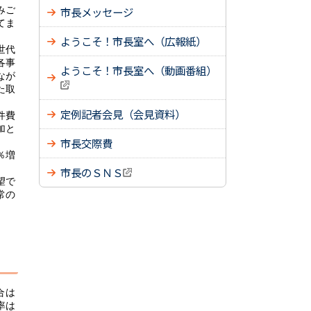
みご
市長メッセージ
てま
ようこそ！市長室へ（広報紙）
世代
各事
ようこそ！市長室へ（動画番組）
なが
た取
定例記者会見（会見資料）
件費
加と
市長交際費
％増
市長のＳＮＳ
望で
常の
合は
率は