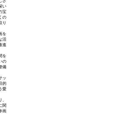
しさ
深い
の宝
くの
取り
画を
な活
推進
間を
いの
整備
サッ
目的
う愛
り、
に関
参画