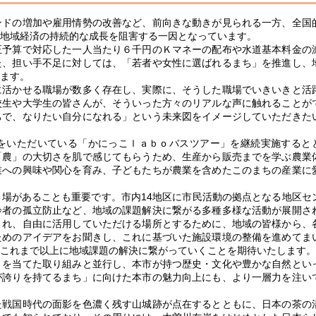
ドの増加や雇用情勢の改善など、前向きな動きが見られる一方、全国
地域経済の持続的な成長を阻害する一因となっています。
予算で対応した一人当たり６千円のＫマネーの配布や水道基本料金の
た、担い手不足に対しては、「若者や女性に選ばれるまち」を推進し、
ます。
活かせる職場が数多く存在し、実際に、そうした職場でいきいきと活
校生や大学生の皆さんが、そういった方々のリアルな声に触れることが
ちで、なりたい自分になれる」という未来図をイメージしていただきた
をいただいている「かにっこｌａｂｏバスツアー」を継続実施すると
「農」の大切さを肌で感じてもらうため、生産から販売までを学ぶ農業
業への興味や関心を育み、子どもたちが農業を含めたこのまちの産業に
場があることも重要です。市内14地区に市民活動の拠点となる地区セ
齢者の孤立防止など、地域の課題解決に繋がる多種多様な活動が展開さ
され、自由に活用していただける場所とするために、地域の皆様から、
ためのアイデアをお聞きし、これに基づいた施設環境の整備を進めてま
これまで以上に地域課題の解決に繋がっていくことを期待いたします。
を当てた取り組みと並行し、本市が持つ歴史・文化や豊かな自然とい
が誇りを持てるまち」に向けた本市の魅力向上にも、より一層力を注い
戦国時代の面影を色濃く残す山城跡が点在するとともに、日本の茶の