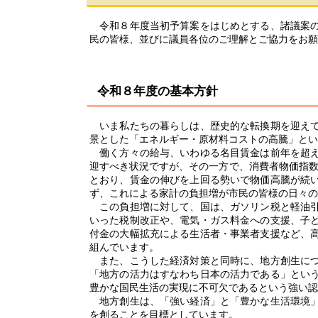
令和８年度当初予算案をはじめとする、諸議案の
民の皆様、並びに議員各位のご理解とご協力をお願
令和８年度の基本方針
いま私たちの暮らしは、歴史的な転換期を迎えて
景とした「エネルギー・原材料コストの高騰」とい
働く方々の給与、いわゆる名目賃金は前年を超え
迎すべき状況ですが、その一方で、消費者物価指数
とおり、賃金の伸びを上回る勢いで物価高騰が続
ず、これによる家計の負担増が市民の皆様の日々の
この負担増に対して、国は、ガソリン税と軽油引
いった税制改正や、電気・ガス料金への支援、子
付金の大幅拡充による生活者・事業者支援など、
組んでいます。
また、こうした経済対策と同時に、地方創生につ
「地方の活力はすなわち日本の活力である」とい
豊かな国民生活の実現に不可欠であるという強い認
地方創生は、「強い経済」と「豊かな生活環境」
を創ることを目標としています。