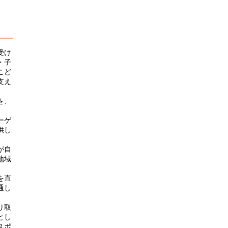
受け
・子
こど
支え
を、
ーゲ
供し
が自
地域
を直
通し
り取
とし
スポ