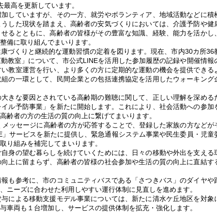
過去最高を更新しています。
加していますが、その一方、就労やボランティア、地域活動などに積
こうした現状を踏まえ、高齢者の安気づくりにおいては、介護予防や健
させるとともに、高齢者の皆様がその豊富な知識、経験、能力を活かし
整備に取り組んでまいります。
づくりと継続的な運動習慣の定着を図ります。現在、市内30カ所36
動教室」について、市公式LINEを活用した参加履歴の記録や開催情報
すい教室運営を行い、より多くの方に定期的な運動の機会を提供できる
取組の一環として、民間企業との包括連携協定を活用したウォーキング
大きな要因とされている高齢期の難聴に関して、正しい理解を深める
レイル予防事業」を新たに開始します。これにより、社会活動への参加
高齢者の方の生活の質の向上に繋げてまいります。
くメッセージに高齢者の方が応答することで、登録した家族の方などが
NE」サービスを新たに提供し、緊急通報システム事業や民生委員・児童
取り組みを補完してまいります。
自身の望む暮らしを続けていくためには、日々の移動や外出を支える
の向上に留まらず、高齢者の皆様の社会参加や生活の質の向上に直結す
報も参考に、市のコミュニティバスである「さつきバス」のダイヤや
、ニーズに合わせた利用しやすい運行体制に見直しを進めます。
与による移動支援モデル事業については、新たに清水ケ丘地区を対象
与車両も１台増加し、サービスの提供体制を拡充・強化します。