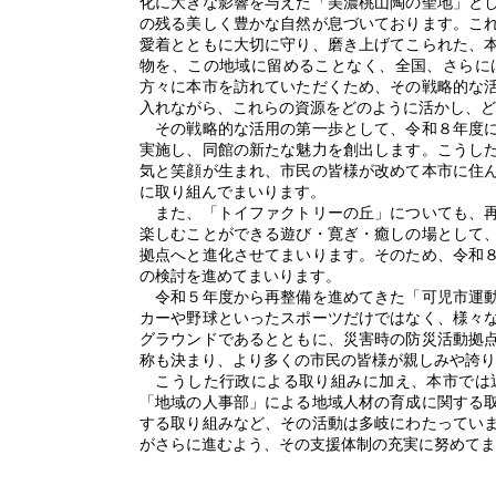
化に大きな影響を与えた「美濃桃山陶の聖地」と
の残る美しく豊かな自然が息づいております。こ
愛着とともに大切に守り、磨き上げてこられた、
物を、この地域に留めることなく、全国、さらに
方々に本市を訪れていただくため、その戦略的な
入れながら、これらの資源をどのように活かし、ど
その戦略的な活用の第一歩として、令和８年度に
実施し、同館の新たな魅力を創出します。こうし
気と笑顔が生まれ、市民の皆様が改めて本市に住
に取り組んでまいります。
また、「トイファクトリーの丘」についても、再
楽しむことができる遊び・寛ぎ・癒しの場として
拠点へと進化させてまいります。そのため、令和
の検討を進めてまいります。
令和５年度から再整備を進めてきた「可児市運動
カーや野球といったスポーツだけではなく、様々
グラウンドであるとともに、災害時の防災活動拠
称も決まり、より多くの市民の皆様が親しみや誇り
こうした行政による取り組みに加え、本市では
「地域の人事部」による地域人材の育成に関する
する取り組みなど、その活動は多岐にわたってい
がさらに進むよう、その支援体制の充実に努めてま