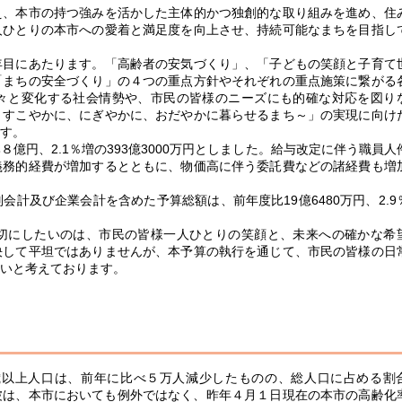
、本市の持つ強みを活かした主体的かつ独創的な取り組みを進め、住
人ひとりの本市への愛着と満足度を向上させ、持続可能なまちを目指し
目にあたります。「高齢者の安気づくり」、「子どもの笑顔と子育て
「まちの安全づくり」の４つの重点方針やそれぞれの重点施策に繋がる
々と変化する社会情勢や、市民の皆様のニーズにも的確な対応を図り
～すこやかに、にぎやかに、おだやかに暮らせるまち～」の実現に向け
す。
円、2.1％増の393億3000万円としました。給与改定に伴う職員人
義務的経費が増加するとともに、物価高に伴う委託費などの諸経費も増
計及び企業会計を含めた予算総額は、前年度比19億6480万円、2.9
切にしたいのは、市民の皆様一人ひとりの笑顔と、未来への確かな希
決して平坦ではありませんが、本予算の執行を通じて、市民の皆様の日
いと考えております。
歳以上人口は、前年に比べ５万人減少したものの、総人口に占める割
の波は、本市においても例外ではなく、昨年４月１日現在の本市の高齢化