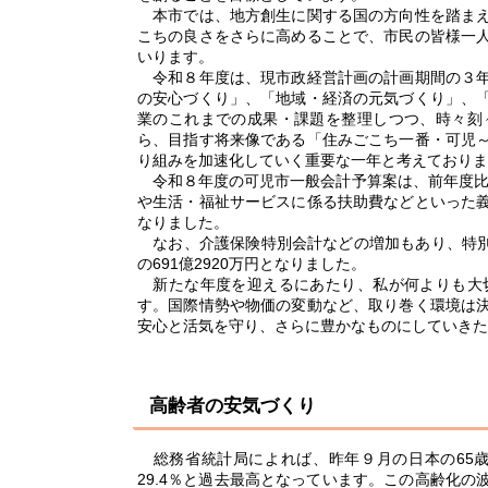
本市では、地方創生に関する国の方向性を踏まえ
こちの良さをさらに高めることで、市民の皆様一
いります。
令和８年度は、現市政経営計画の計画期間の３年
の安心づくり」、「地域・経済の元気づくり」、
業のこれまでの成果・課題を整理しつつ、時々刻
ら、目指す将来像である「住みごこち一番・可児
り組みを加速化していく重要な一年と考えておりま
令和８年度の可児市一般会計予算案は、前年度比８億
や生活・福祉サービスに係る扶助費などといった
なりました。
なお、介護保険特別会計などの増加もあり、特別会
の691億2920万円となりました。
新たな年度を迎えるにあたり、私が何よりも大
す。国際情勢や物価の変動など、取り巻く環境は
安心と活気を守り、さらに豊かなものにしていきた
高齢者の安気づくり
総務省統計局によれば、昨年９月の日本の65
29.4％と過去最高となっています。この高齢化