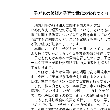
子どもの笑顔と子育て世代の安心づくり
地方創生の取り組みに関する国の考え方は、「人
止めたうえで必要な対応を図っていく」というも
育てに関する政策については引き続き重視してい
も誰でも通園制度など、こども家庭庁を中心とし
る取り組みが動き出しています。
本市においても、子どもたち自身にとっては「本
より感じていただけるような事業を力強く推進して
子どもたちが本市への愛着を育むためには、子ど
ームや可児っ子海外交流訪問団の参加者数を拡大
てまいります。
このほか、本市が全国に誇る劇場である可児市文
由に企画して実施できる機会を提供するとともに
団体が主催するイベントに必要な支援も行ってまい
また、私自身としても、本年度は、市内14校の
接聴いてまいりましたが、今後も、こうした子ど
て、次代を担う彼らの心に、まちへの深い愛着を育
こうした体験機会の充実と並行して、さらに学び
り組んでいる小中学校トイレの洋式化については
て、小中学校に冷水機を設置するとともに、体育