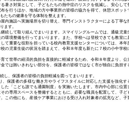
ける暑さ対策として、子どもたちの熱中症のリスクを低減し、安心して
配布を行うほか、地域の方や事業所の皆様の協力を得て、休憩スポット
もたちの健康を守る体制を整えます。
屋内施設へ実施場所を切り替え、専門インストラクターによる丁寧な
ります。
継続して取り組んでまいります。スマイリングルームでは、通級児童
設の環境整備を行ってまいります。また、学校へは登校できても教室に
として重要な役割を担っている校内教育支援センターについては、本年
学校の児童生徒の状況を踏まえて、令和８年度も新たに７校の小中学校
育て世帯の経済的負担を直接的に軽減するため、令和８年度より、公
付金では賄いきれない部分を、保護者の皆様ではなく市が独自に負担す
続し、保護者の皆様の負担軽減を図ってまいります。
り、保護者の多様な働き方やライフスタイルに対応した支援を強化す
とした「こども誰でも通園制度」を実施いたします。市内中心部に位置
にその専用スペースを整備するとともに、必要な職員を配置して、子ど
す。この他にも、産後ケア事業における受け入れ対象者の拡充など、子