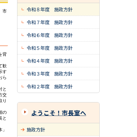
令和８年度 施政方針
、市
令和７年度 施政方針
令和６年度 施政方針
令和５年度 施政方針
を背
令和４年度 施政方針
て歓
示す
令和３年度 施政方針
おら
令和２年度 施政方針
討と
方交
取り
ようこそ！市長室へ
相の
長と
施政方針
本」