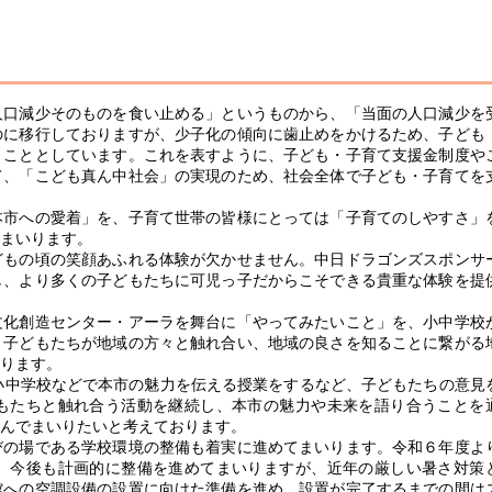
口減少そのものを食い止める」というものから、「当面の人口減少を
のに移行しておりますが、少子化の傾向に歯止めをかけるため、子ども
くこととしています。これを表すように、子ども・子育て支援金制度や
て、「こども真ん中社会」の実現のため、社会全体で子ども・子育てを
市への愛着」を、子育て世帯の皆様にとっては「子育てのしやすさ」
まいります。
もの頃の笑顔あふれる体験が欠かせません。中日ドラゴンズスポンサ
し、より多くの子どもたちに可児っ子だからこそできる貴重な体験を提
化創造センター・アーラを舞台に「やってみたいこと」を、小中学校
、子どもたちが地域の方々と触れ合い、地域の良さを知ることに繋がる
ります。
小中学校などで本市の魅力を伝える授業をするなど、子どもたちの意見
もたちと触れ合う活動を継続し、本市の魅力や未来を語り合うことを
んでまいりたいと考えております。
の場である学校環境の整備も着実に進めてまいります。令和６年度よ
、今後も計画的に整備を進めてまいりますが、近年の厳しい暑さ対策
館への空調設備の設置に向けた準備を進め、設置が完了するまでの間は