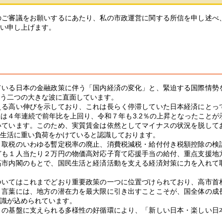
ご審議をお願いするにあたり、私の市政運営に関する所信を申し述べ
い申し上げます。
いる日本の金融政策に伴う「国内経済の変化」と、緊迫する国際情勢
う二つの大きな波に直面しています。
る高い伸びを示しており、これは長らく停滞していた日本経済にとっ
は４年連続で前年比を上回り、令和７年も3.2％の上昇となったことが
いています。このため、実質賃金は依然としてマイナスの状況を脱して
生活に重い負荷をかけていると認識しております。
取税のいわゆる暫定税率の廃止、消費税減税・給付付き税額控除の検
ども１人当たり２万円の物価高対応子育て応援手当の給付、重点支援地
高市内閣のもとで、国民生活と経済活動を支える経済対策に力を入れて
いてはこれまでどおり重要政策の一つに位置づけられており、高市首
う言葉には、地方の潜在力を最大限に引き出すことこそが、国全体の成
識が込められています。
の基盤に支えられる多様性の好循環により、「新しい日本・楽しい日