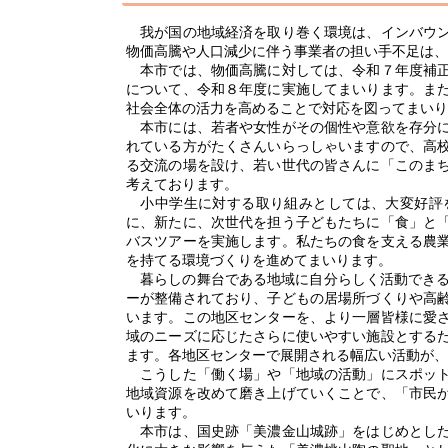
我が国の地域経済を取り巻く環境は、インバウン
物価高騰や人口減少に伴う事業者の担い手不足は、
本市では、物価高騰に対しては、令和７年度補正
について、令和８年度に実施してまいります。ま
社会全体の活力を高めることで対応を図ってまいり
本市には、若者や女性がその個性や意欲を存分に
れている方がたくさんいらっしゃいますので、高
る交流の場を設け、若い世代の皆さんに「このま
考えております。
小中学生に対する取り組みとしては、大変好評
に、新たに、次世代を担う子どもたちに「食」と
バスツアーを実施します。私たちの食を支える農
を持てる環境づくりを進めてまいります。
暮らしの舞台である地域に自分らしく活動できる
ーが整備されており、子どもの居場所づくりや高
います。この地区センターを、より一層皆様に愛
域のニーズに応じたさらに使いやすい施設とする
ます。各地区センターで展開される幅広い活動が、
こうした「働く場」や「地域の活動」にスポット
地域資源を改めて磨き上げていくことで、「市民
いります。
本市は、国史跡「美濃金山城跡」をはじめとした