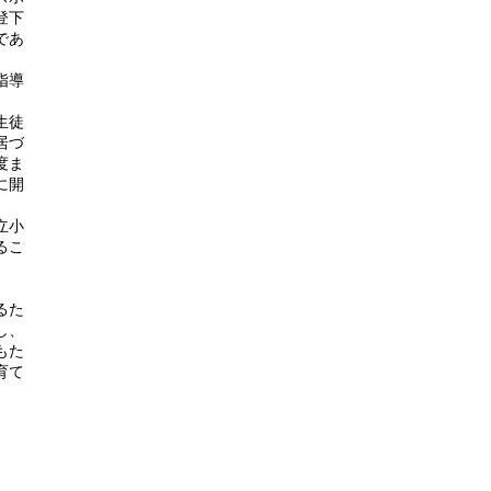
登下
であ
指導
生徒
居づ
度ま
に開
立小
るこ
るた
し、
もた
育て