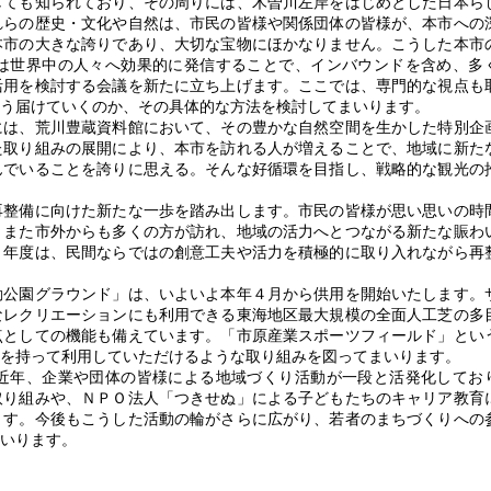
しても知られており、その周りには、木曽川左岸をはじめとした日本ら
れらの歴史・文化や自然は、市民の皆様や関係団体の皆様が、本市への
本市の大きな誇りであり、大切な宝物にほかなりません。こうした本市
は世界中の人々へ効果的に発信することで、インバウンドを含め、多
活用を検討する会議を新たに立ち上げます。ここでは、専門的な視点も
う届けていくのか、その具体的な方法を検討してまいります。
は、荒川豊蔵資料館において、その豊かな自然空間を生かした特別企
た取り組みの展開により、本市を訪れる人が増えることで、地域に新た
んでいることを誇りに思える。そんな好循環を目指し、戦略的な観光の
整備に向けた新たな一歩を踏み出します。市民の皆様が思い思いの時
、また市外からも多くの方が訪れ、地域の活力へとつながる新たな賑わ
８年度は、民間ならではの創意工夫や活力を積極的に取り入れながら再
公園グラウンド」は、いよいよ本年４月から供用を開始いたします。
なレクリエーションにも利用できる東海地区最大規模の全面人工芝の多
点としての機能も備えています。「市原産業スポーツフィールド」とい
を持って利用していただけるような取り組みを図ってまいります。
近年、企業や団体の皆様による地域づくり活動が一段と活発化してお
取り組みや、ＮＰＯ法人「つきせぬ」による子どもたちのキャリア教育
ます。今後もこうした活動の輪がさらに広がり、若者のまちづくりへの
いります。