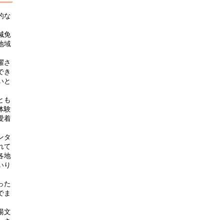
的な
減免
地域
躍さ
でき
いと
とも
体験
愛着
ンタ
れて
各地
いり
った
でま
湯文