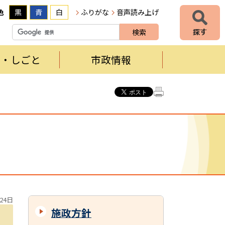
色
黒
青
白
ふりがな
音声読み上げ
者・しごと
市政情報
24日
施政方針