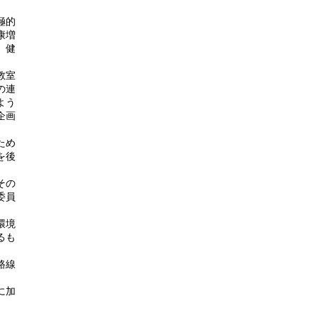
極的
康増
、健
教室
の連
よう
企画
ため
を後
その
委員
環境
るも
路線
に加