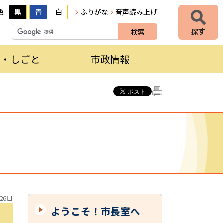
色
黒
青
白
ふりがな
音声読み上げ
者・しごと
市政情報
26日
ようこそ！市長室へ