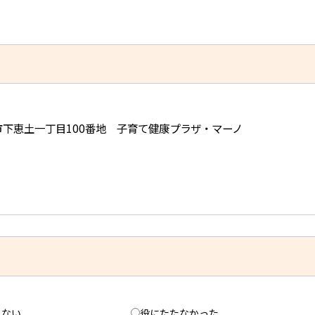
可児市下恵土一丁目100番地 子育て健康プラザ・マーノ
えない
役にたたなかった