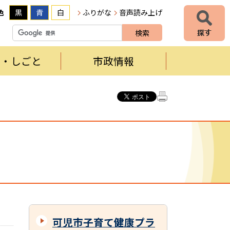
色
黒
青
白
ふりがな
音声読み上げ
者・しごと
市政情報
可児市子育て健康プラ