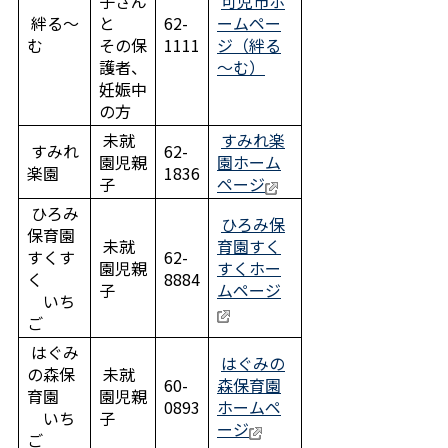
子さん
可児市ホ
絆る～
と
62-
ームペー
む
その保
1111
ジ（絆る
護者、
～む）
妊娠中
の方
未就
すみれ楽
すみれ
62-
園児親
園ホーム
楽園
1836
子
ページ
ひろみ
ひろみ保
保育園
未就
育園すく
すくす
62-
園児親
すくホー
く
8884
子
ムページ
いち
ご
はぐみ
はぐみの
の森保
未就
60-
森保育園
育園
園児親
0893
ホームペ
いち
子
ージ
ご