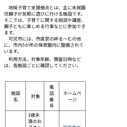
地域子育て支援拠点とは、主に未就園
児親子が気軽に遊びに行ける施設です。
そこでは、子育てに関する相談や講座、
親子ともに楽しめる行事などに参加でき
ます。
可児市には、市直営の絆る～むの他
に、市内5か所の保育園内に整備されて
います。
利用方法、対象年齢、開室日時など
は、各施設ごとに確認してください。
電
施設
話
ホームペ
対象
名
番
ージ
号
3歳未
満のお