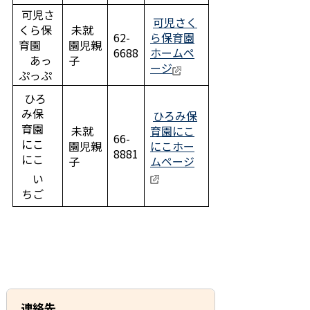
可児さ
可児さく
くら保
未就
62-
ら保育園
育園
園児親
6688
ホームペ
あっ
子
ージ
ぷっぷ
ひろ
み保
ひろみ保
育園
未就
育園にこ
66-
にこ
園児親
にこホー
8881
にこ
子
ムページ
い
ちご
連絡先