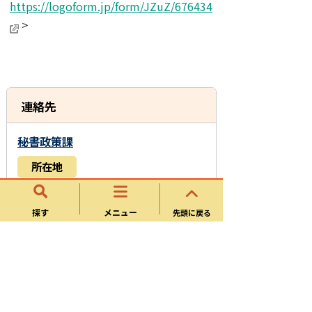
https://logoform.jp/form/JZuZ/676434
＞
連絡先
秘書政策課
所在地
〒509-0292 岐阜県可児市広見一丁目1番
地
探す
メニュー
先頭に戻る
電話番号
0574-62-1111
お問い合わせフォーム