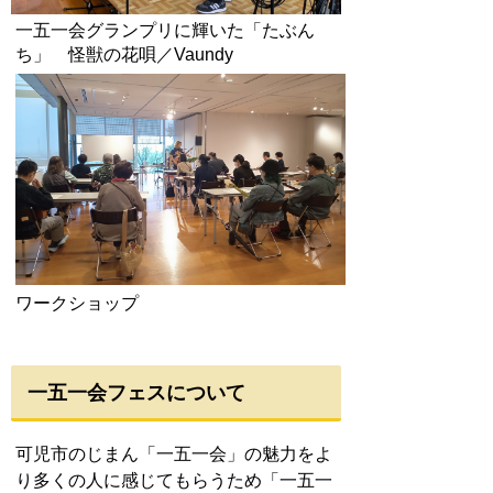
一五一会グランプリに輝いた「たぶん
ち」 怪獣の花唄／Vaundy
ワークショップ
一五一会フェスについて
可児市のじまん「一五一会」の魅力
をよ
り多くの人に感じてもらうため「
一五一