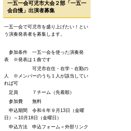
一五一会可児市大会２部「
一五一
会自慢」出演者募集
一五一会で可児市を盛り上げたい！とい
う演奏発表者を募集します。
参加条件 一五一会を使った演奏発
表 ※発表は１曲です
可児市在住・在学・在勤の
人 ※メンバーのうち１人が該当してい
れば可
定員 ７チーム（先着順）
参加費 無料
申込期間 令和６年９月13日（金曜
日）～10月18日（金曜日）
申込方法 申込フォーム＜外部リンク