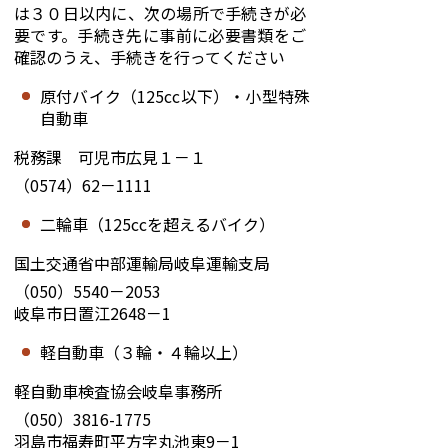
は３０日以内に、次の場所で手続きが必
要です。手続き先に事前に必要書類をご
確認のうえ、手続きを行ってください
原付バイク（
125cc
以下）・小型特殊
自動車
税務課 可児市広見１－１
（0574）62－1111
二輪車（125ccを超えるバイク）
国土交通省中部運輸局岐阜運輸支局
（050）5540－2053
岐阜市日置江2648－1
軽自動車（３輪・４輪以上）
軽自動車検査協会岐阜事務所
（050）3816-1775
羽島市福寿町平方字丸池東9－1