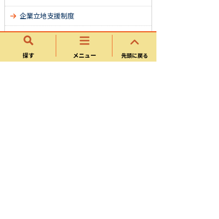
企業立地支援制度
事業活動に関する手続き
創業・経営支援
探す
メニュー
先頭に戻る
勤労者総合福祉センター（Ｌポート可
児）
就職・労働・雇用
特定鉱害
発明・考案
よくある質問
サイトマップ
可児市ホームページについて