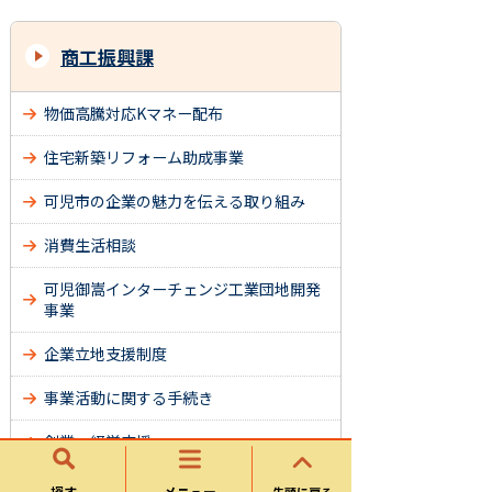
商工振興課
物価高騰対応Kマネー配布
住宅新築リフォーム助成事業
可児市の企業の魅力を伝える取り組み
消費生活相談
可児御嵩インターチェンジ工業団地開発
事業
企業立地支援制度
事業活動に関する手続き
創業・経営支援
勤労者総合福祉センター（Ｌポート可
探す
メニュー