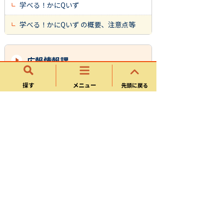
学べる！かにQいず
学べる！かにQいず の概要、注意点等
広報情報課
探す
メニュー
市の情報発信（広報かに・SNS）
先頭に戻る
市の資料
可児市の紹介
可児市の魅力
定例記者会見（会見資料）
市長と語る会
広聴活動