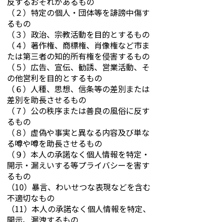
反するおそれがあるもの
（２）特定の個人・団体等を誹謗中傷す
るもの
（３）政治、宗教活動を目的とするもの
（４）著作権、商標権、肖像権など市ま
たは第三者の知的所有権を侵害するもの
（５）広告、宣伝、勧誘、営業活動、そ
の他営利を目的とするもの
（６）人種、思想、信条等の差別または
差別を助長させるもの
（７）公の秩序または善良の風俗に反す
るもの
（８）虚偽や事実と異なる内容及び単な
る噂や噂を助長させるもの
（９）本人の承諾なく個人情報を特定・
開示・漏えいする等プライバシーを害す
るもの
（10）暴言、わいせつな表現などを含む
不適切なもの
（11）本人の承諾なく個人情報を特定、
開示、漏洩するもの