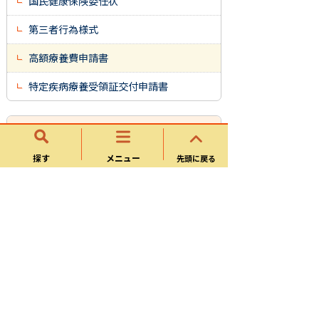
国民健康保険委任状
第三者行為様式
高額療養費申請書
特定疾病療養受領証交付申請書
様式ダウンロード
探す
メニュー
先頭に戻る
国民健康保険に加入している方
後期高齢者医療保険に加入している方
（75歳以上）
サイトマップ
可児市ホームページについて
ウェブアクセシビリティ方針