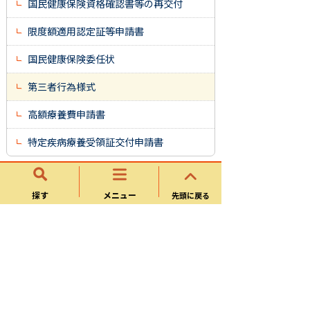
国民健康保険資格確認書等の再交付
限度額適用認定証等申請書
国民健康保険委任状
第三者行為様式
高額療養費申請書
特定疾病療養受領証交付申請書
様式ダウンロード
探す
メニュー
先頭に戻る
国民健康保険に加入している方
後期高齢者医療保険に加入している方
（75歳以上）