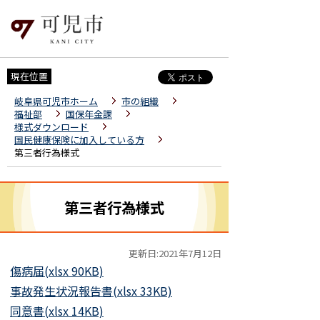
現在位置
岐阜県可児市ホーム
市の組織
福祉部
国保年金課
様式ダウンロード
国民健康保険に加入している方
第三者行為様式
第三者行為様式
更新日:2021年7月12日
傷病届(xlsx 90KB)
事故発生状況報告書(xlsx 33KB)
同意書(xlsx 14KB)