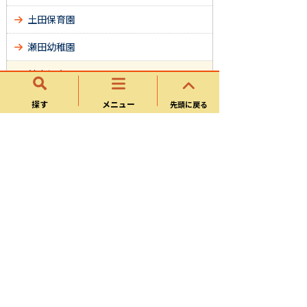
土田保育園
瀬田幼稚園
兼山保育園
公立保育園・幼稚園の給食について
探す
メニュー
先頭に戻る
公立保育園・幼稚園の園庭開放について
可児市市立保育園・幼稚園個別施設計画
令和６年度公立保育園自己評価について
令和７年度 公立保育園自己評価につい
て
保育園・幼稚園における医療的ケア児の
受け入れについて