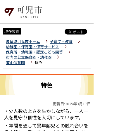
現在位置
岐阜県可児市ホーム
子育て・教育
幼稚園・保育園・保育サービス
保育所・幼稚園・認定こども園等
市内の公立保育園・幼稚園
兼山保育園
特色
特色
更新日:2025年3月17日
・少人数のよさを生かしながら、一人一
人を見守り個性を大切にしています。
・年間を通して異年齢児との触れ合いを