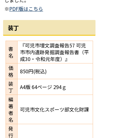
しました。
※
PDF版はこちら
装丁
『可児市埋文調査報告57 可児
書
市市内遺跡発掘調査報告書（平
名
成30・令和元年度）』
価
850円(税込)
格
装
A4版 64ページ 294ｇ
丁
編
著
可児市文化スポーツ部文化財課
者
名
発
行