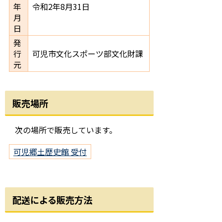
年
令和2年8月31日
月
日
発
行
可児市文化スポーツ部文化財課
元
販売場所
次の場所で販売しています。
可児郷土歴史館 受付
配送による販売方法