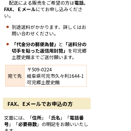
配送による販売をご希望の方は
電話、
FAX、Ｅメール
にてお申し込みくださ
い。
別途送料がかかります、詳しくはお
問い合わせください。
「代金分の郵便為替」
と
「送料分の
切手を貼った返信用封筒」
を可児郷
土歴史館までご送付願います。
〒509-0224
宛て先
岐阜県可児市久々利1644-1
可児郷土歴史館
FAX、Eメールでお申込の方
文面には、「
住所
」「
氏名
」「
電話番
号
」「
必要冊数
」の明記をお願いいたし
ます。