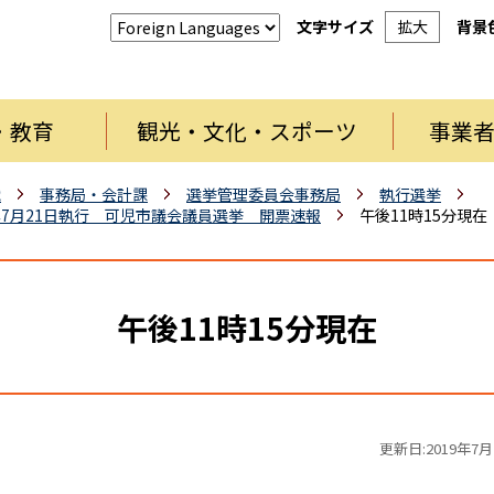
文字サイズ
拡大
背景
・教育
観光・文化・スポーツ
事業
織
事務局・会計課
選挙管理委員会事務局
執行選挙
7月21日執行 可児市議会議員選挙 開票速報
午後11時15分現在
午後11時15分現在
更新日:2019年7月