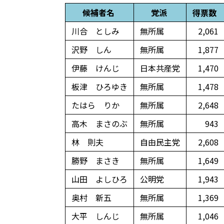
候補者名
党派
得票数
川合 としみ
無所属
2,061
沢野 しん
無所属
1,877
伊藤 けんじ
日本共産党
1,470
板津 ひろゆき
無所属
1,478
たはら りか
無所属
2,648
高木 まさのぶ
無所属
943
林 則夫
自由民主党
2,608
勝野 まさき
無所属
1,649
山田 よしひろ
公明党
1,943
奥村 新五
無所属
1,369
大平 しんじ
無所属
1,046