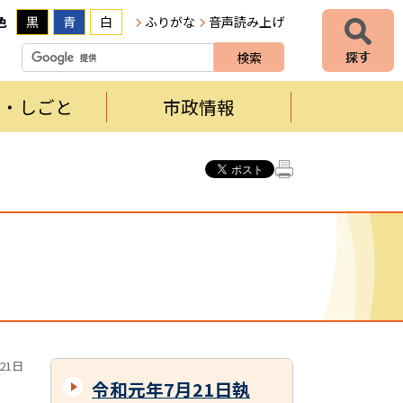
色
黒
青
白
ふりがな
音声読み上げ
者・しごと
市政情報
21日
令和元年7月21日執