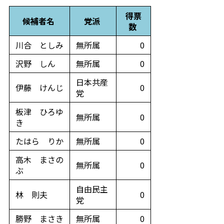
得票
候補者名
党派
数
川合 としみ
無所属
0
沢野 しん
無所属
0
日本共産
伊藤 けんじ
0
党
板津 ひろゆ
無所属
0
き
たはら りか
無所属
0
高木 まさの
無所属
0
ぶ
自由民主
林 則夫
0
党
勝野 まさき
無所属
0