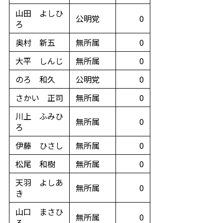
山田 よしひ
公明党
0
ろ
奥村 新五
無所属
0
大平 しんじ
無所属
0
のろ 和久
公明党
0
さかい 正司
無所属
0
川上 ふみひ
無所属
0
ろ
伊藤 ひさし
無所属
0
松尾 和樹
無所属
0
天羽 よしあ
無所属
0
き
山口 まさひ
無所属
0
ろ