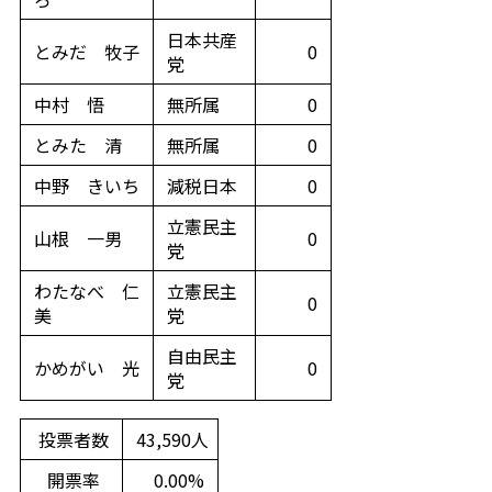
日本共産
とみだ 牧子
0
党
中村 悟
無所属
0
とみた 清
無所属
0
中野 きいち
減税日本
0
立憲民主
山根 一男
0
党
わたなべ 仁
立憲民主
0
美
党
自由民主
かめがい 光
0
党
投票者数
43,590人
開票率
0.00%