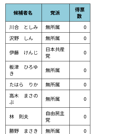
得票
候補者名
党派
数
川合 としみ
無所属
0
沢野 しん
無所属
0
日本共産
伊藤 けんじ
0
党
板津 ひろゆ
無所属
0
き
たはら りか
無所属
0
高木 まさの
無所属
0
ぶ
自由民主
林 則夫
0
党
勝野 まさき
無所属
0