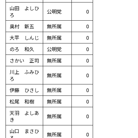
山田 よしひ
公明党
0
ろ
奥村 新五
無所属
0
大平 しんじ
無所属
0
のろ 和久
公明党
0
さかい 正司
無所属
0
川上 ふみひ
無所属
0
ろ
伊藤 ひさし
無所属
0
松尾 和樹
無所属
0
天羽 よしあ
無所属
0
き
山口 まさひ
無所属
0
ろ