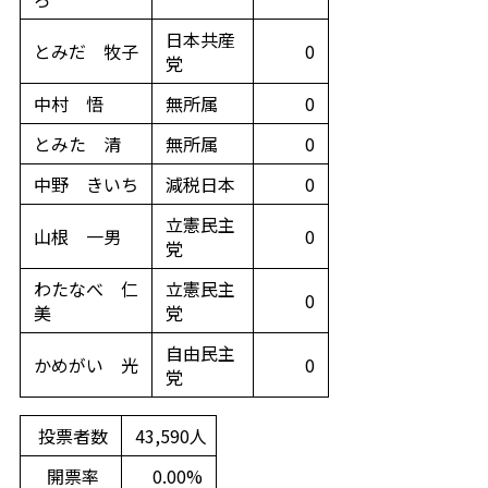
日本共産
とみだ 牧子
0
党
中村 悟
無所属
0
とみた 清
無所属
0
中野 きいち
減税日本
0
立憲民主
山根 一男
0
党
わたなべ 仁
立憲民主
0
美
党
自由民主
かめがい 光
0
党
投票者数
43,590人
開票率
0.00%