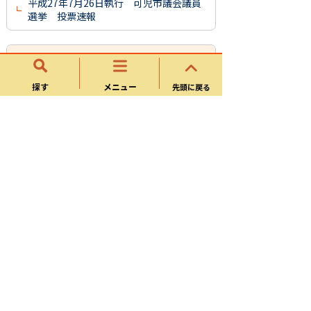
平成27年7月26日執行 可児市議会議員
選挙 投票速報
執行選挙
探す
メニュー
先頭に戻る
衆議院議員総選挙
参議院議員通常選挙
岐阜県知事選挙
岐阜県議会議員選挙
可児市長選挙
可児市議会議員選挙
サイトマップ
可児市ホームページについて