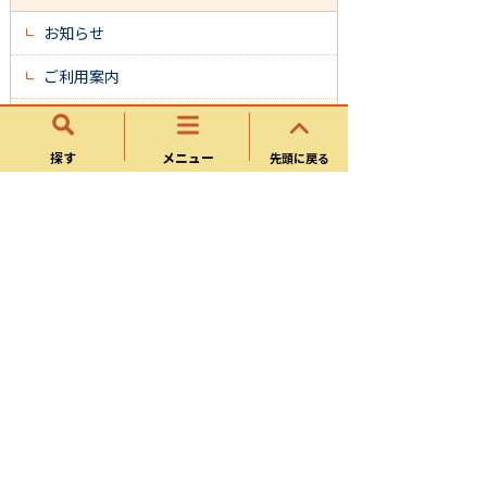
お知らせ
ご利用案内
交通アクセス
探す
メニュー
先頭に戻る
主な収蔵資料の紹介
主な観光関連施設
ぎふワールドローズガーデン
【体験】可児市観光交流館
【施設案内】 可児市観光交流館
可児郷土歴史館
荒川豊蔵資料館