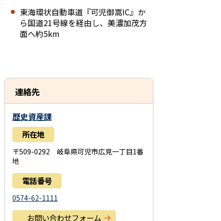
東海環状自動車道『可児御嵩IC』か
ら国道21号線を経由し、美濃加茂方
面へ約5km
連絡先
歴史資産課
所在地
〒509-0292 岐阜県可児市広見一丁目1番
地
電話番号
0574-62-1111
お問い合わせフォーム