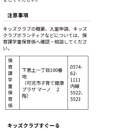
注意事項
キッズクラブの概要、入室申請、キッズ
クラブボランティアなどについては、保
育課学童保育係へ確認・相談してくださ
い。
保
育
0574-
下恵土一丁目100番
課
62-
地
学
1111
（可児市子育て健康
童
内線
プラザ マーノ ２
保
5522、
階）
育
5523
係
キッズクラブすぐーる