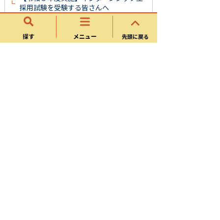
採用試験を受験する皆さんへ
令和８年度可児市職員採用試験（５月募
集）
探す
メニュー
先頭に戻る
令和８年度可児市職員採用試験（３月募
集）
令和８年度職員採用スケジュール
可児市職員採用試験案内【土木・建築】
合格発表ページ
過去の試験結果
職員採用について
可児工業高等学校特別推薦枠選考につい
て