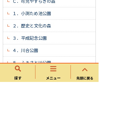
Ｃ．可児やすらぎの森
１．小渕ため池公園
２．歴史と文化の森
３．平成記念公園
４．川合公園
５．ふるさと川公園
６．鳴子近隣公園
探す
メニュー
先頭に戻る
７．塩河公園
８．可児川下流域自然公園
日特スパークテックWKS(ワークス)パー
ク (かに木曽川左岸公園)