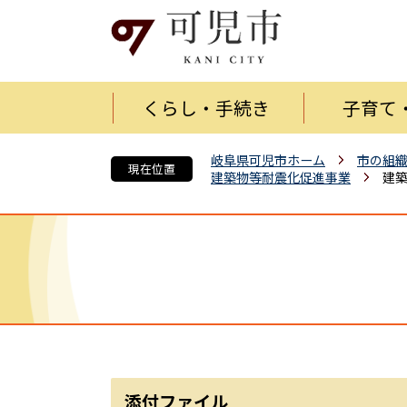
くらし・手続き
子育て
岐阜県可児市ホーム
市の組
現在位置
建築物等耐震化促進事業
建
添付ファイル