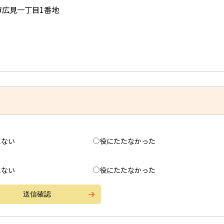
児市広見一丁目1番地
えない
役にたたなかった
えない
役にたたなかった