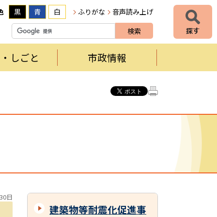
色
黒
青
白
ふりがな
音声読み上げ
者・しごと
市政情報
30日
建築物等耐震化促進事