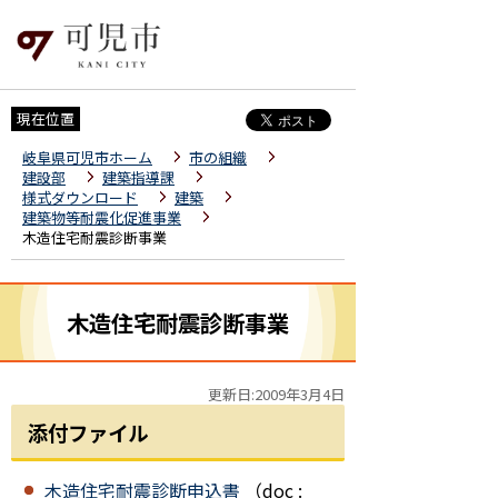
現在位置
岐阜県可児市ホーム
市の組織
建設部
建築指導課
様式ダウンロード
建築
建築物等耐震化促進事業
木造住宅耐震診断事業
木造住宅耐震診断事業
更新日:2009年3月4日
添付ファイル
木造住宅耐震診断申込書
（doc :