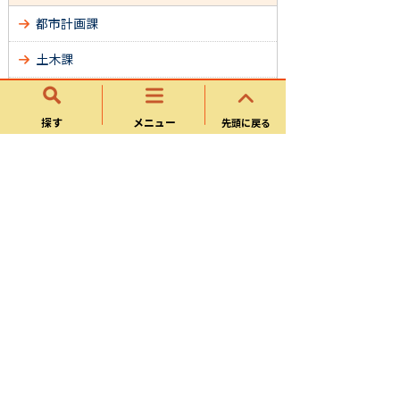
都市計画課
土木課
建築指導課
探す
メニュー
先頭に戻る
施設住宅課
管理用地課
サイトマップ
可児市ホームページについて
ウェブアクセシビリティ方針
個人情報の取り扱い
可児市役所