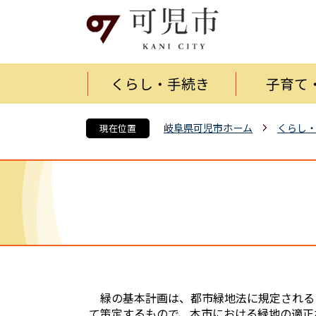
くらし・手続き
子育て
岐阜県可児市ホーム
くらし
現在位置
緑の基本計画は、都市緑地法に規定される
て策定するもので、本市における緑地の適正