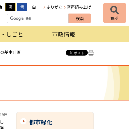
色
黒
青
白
ふりがな
音声読み上げ
者・しごと
市政情報
緑の基本計画
月9日
都市緑化
し
施