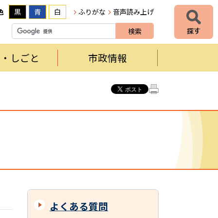
色
黒
青
白
ふりがな
音声読み上げ
者・しごと
市政情報
よくある質問