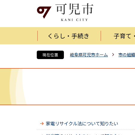
くらし・手続き
子育て
岐阜県可児市ホーム
市の組
現在位置
家電リサイクル法について知りたい