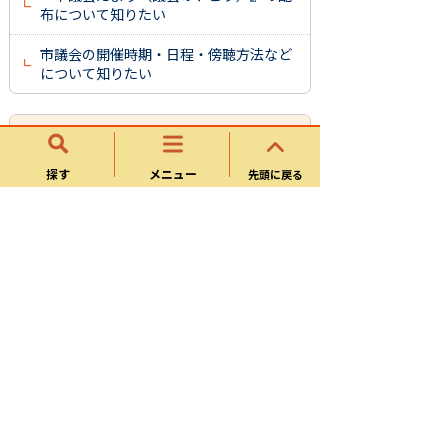
布について知りたい
市議会の開催時期・日程・傍聴方法など
について知りたい
議会事務局（議会総務課）
探す
メニュー
先頭に戻る
議会
よくある質問
サイトマップ
可児市ホームページについて
ウェブアクセシビリティ方針
個人情報の取り扱い