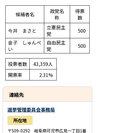
政党名
得票
候補者名
称
数
立憲民主
今井 まさと
500
党
金子 しゅんぺ
自由民主
500
い
党
投票者数
43,359人
開票率
2.31%
連絡先
選挙管理委員会事務局
所在地
〒509-0292 岐阜県可児市広見一丁目1番