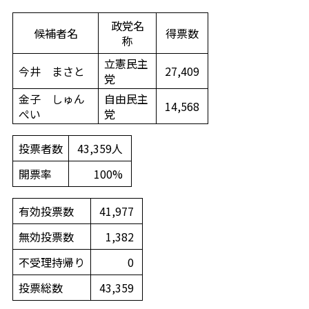
政党名
候補者名
得票数
称
立憲民主
今井 まさと
27,409
党
金子 しゅん
自由民主
14,568
ぺい
党
投票者数
43,359人
開票率
100%
有効投票数
41,977
無効投票数
1,382
不受理持帰り
0
投票総数
43,359