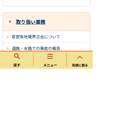
取り扱い業務
官民有地境界立会について
道路・水路での事故の報告
道路番号、道路幅員、都市計画図（白
探す
メニュー
図）を閲覧できます
先頭に戻る
可児市公共基準点
雨水排水管等の道路側溝接続に関する申
請について
道路・河川・水路などの自費工事申請に
ついて
道路・河川・水路などの占用申請につい
て