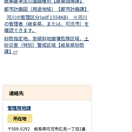
建築基準法の道路種別【建築指導課】
都市計画図（用途地域）【都市計画課】
河川の管理区分(pdf 1554KB) ※河川
の管理者（岐阜県、または、可児市）を
確認できます。
砂防指定地、急傾斜地崩壊危険区域、土
砂災害（特別）警戒区域【岐阜県砂防
課】
連絡先
管理用地課
所在地
〒509-0292 岐阜県可児市広見一丁目1番