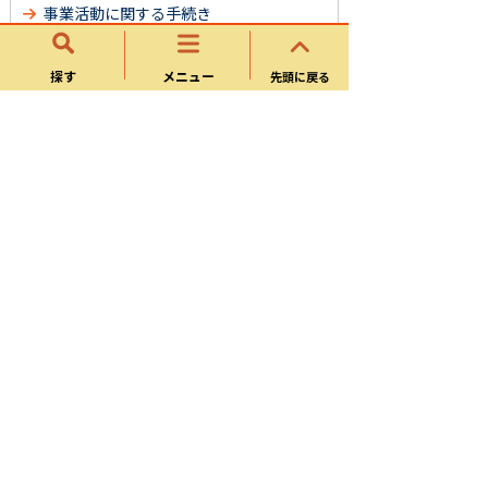
事業活動に関する手続き
創業・経営支援
探す
メニュー
先頭に戻る
勤労者総合福祉センター（Ｌポート可
児）
就職・労働・雇用
特定鉱害
発明・考案
よくある質問
サイトマップ
可児市ホームページについて
ウェブアクセシビリティ方針
個人情報の取り扱い