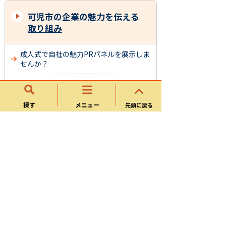
可児市の企業の魅力を伝える
取り組み
成人式で自社の魅力PRパネルを展示しま
せんか？
可児わくわくWorkプロジェクト
可児の企業魅力発見フェア
探す
メニュー
先頭に戻る
かにっこlaboバスツアー
かにっこlaboバスツアー2026第１弾
サイトマップ
可児市ホームページについて
ウェブアクセシビリティ方針
個人情報の取り扱い