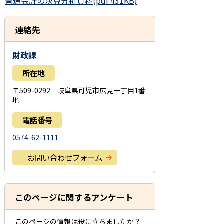
普通会計の決算分析資料(pdf 431KB)
連絡先
財政課
所在地
〒509-0292 岐阜県可児市広見一丁目1番
地
電話番号
0574-62-1111
お問い合わせフォーム
このページに関するアンケート
このページの情報は役に立ちましたか？